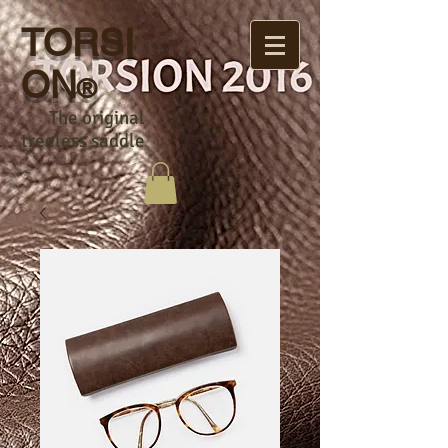
TORSI
ON
®
The original
treeless saddle